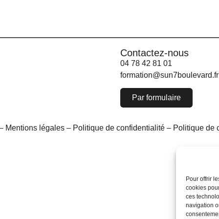
Contactez-nous
04 78 42 81 01
formation@sun7boulevard.fr
Par formulaire
 –
Mentions légales
–
Politique de confidentialité
–
Politique de 
Pour offrir 
cookies pour
ces technolo
navigation ou
consentement